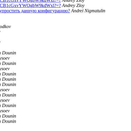
sCB1cGxvYWQgbW9kdWxl?=?
Andrey Zloy
sCB1cGxvYWQgbW9kdWxl?=?
Andrey Zloy
 упростить данную конфигурацию?
Andrei Nigmatulin
lodkov
y
y
 Dounin
ysoev
 Dounin
ysoev
 Dounin
 Dounin
 Dounin
ysoev
 Dounin
ysoev
 Dounin
ysoev
 Dounin
 Dounin