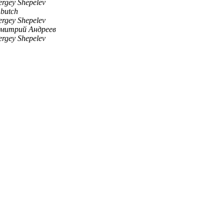
ergey Shepelev
r.butch
ergey Shepelev
митрий Андреев
ergey Shepelev