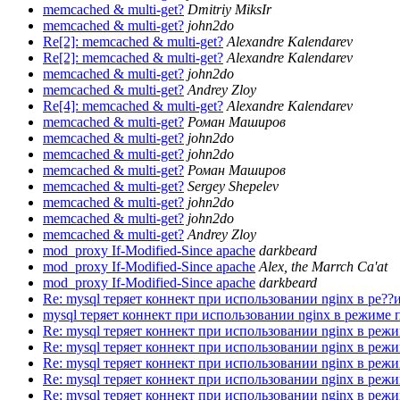
memcached & multi-get?
Dmitriy MiksIr
memcached & multi-get?
john2do
Re[2]: memcached & multi-get?
Alexandre Kalendarev
Re[2]: memcached & multi-get?
Alexandre Kalendarev
memcached & multi-get?
john2do
memcached & multi-get?
Andrey Zloy
Re[4]: memcached & multi-get?
Alexandre Kalendarev
memcached & multi-get?
Роман Маширов
memcached & multi-get?
john2do
memcached & multi-get?
john2do
memcached & multi-get?
Роман Маширов
memcached & multi-get?
Sergey Shepelev
memcached & multi-get?
john2do
memcached & multi-get?
john2do
memcached & multi-get?
Andrey Zloy
mod_proxy If-Modified-Since apache
darkbeard
mod_proxy If-Modified-Since apache
Alex, the Marrch Ca'at
mod_proxy If-Modified-Since apache
darkbeard
Re: mysql теряет коннект при использовании nginx в ре??
mysql теряет коннект при использовании nginx в режиме 
Re: mysql теряет коннект при использовании nginx в реж
Re: mysql теряет коннект при использовании nginx в реж
Re: mysql теряет коннект при использовании nginx в реж
Re: mysql теряет коннект при использовании nginx в реж
Re: mysql теряет коннект при использовании nginx в реж