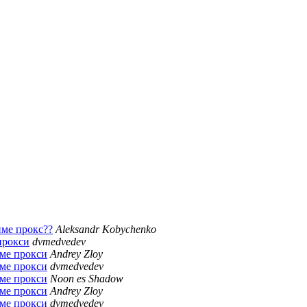
име прокс??
Aleksandr Kobychenko
прокси
dvmedvedev
име прокси
Andrey Zloy
име прокси
dvmedvedev
име прокси
Noon es Shadow
име прокси
Andrey Zloy
име прокси
dvmedvedev