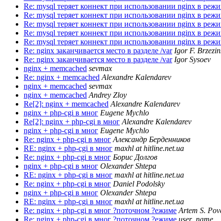
Re: mysql теряет коннект при использовании nginx в реж
Re: mysql теряет коннект при использовании nginx в реж
Re: mysql теряет коннект при использовании nginx в реж
Re: mysql теряет коннект при использовании nginx в реж
Re: mysql теряет коннект при использовании nginx в реж
Re: nginx заканчивается место в разделе /var
Igor F. Brzezin
Re: nginx заканчивается место в разделе /var
Igor Sysoev
nginx + memcached
sevmax
Re: nginx + memcached
Alexandre Kalendarev
nginx + memcached
sevmax
nginx + memcached
Andrey Zloy
Re[2]: nginx + memcached
Alexandre Kalendarev
nginx + php-cgi в мног
Eugene Mychlo
Re[2]: nginx + php-cgi в мног
Alexandre Kalendarev
nginx + php-cgi в мног
Eugene Mychlo
Re: nginx + php-cgi в мног
Александр Берденников
RE: nginx + php-cgi в мног
maxhl at hitline.net.ua
Re: nginx + php-cgi в мног
Борис Долгов
nginx + php-cgi в мног
Olexander Shtepa
RE: nginx + php-cgi в мног
maxhl at hitline.net.ua
Re: nginx + php-cgi в мног
Daniel Podolsky
nginx + php-cgi в мног
Olexander Shtepa
RE: nginx + php-cgi в мног
maxhl at hitline.net.ua
Re: nginx + php-cgi в мног ?поточном ?ежиме
Artem S. Pov
Re: nginx + php-cgi в мног ?поточном ?ежиме
user_name