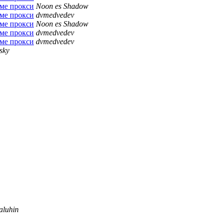
име прокси
Noon es Shadow
име прокси
dvmedvedev
име прокси
Noon es Shadow
име прокси
dvmedvedev
име прокси
dvmedvedev
sky
aluhin