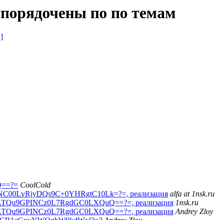
упорядочены по по темам
]
Q==?=
CoolCold
00LvRjyDQs9C+0YHRgtC10Lk=?=, реализация
alfa at 1nsk.ru
TQu9GPINCz0L7RgdGC0LXQuQ==?=, реализация
1nsk.ru
TQu9GPINCz0L7RgdGC0LXQuQ==?=, реализация
Andrey Zloy