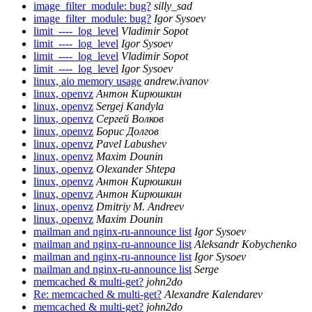
image_filter_module: bug?
silly_sad
image_filter_module: bug?
Igor Sysoev
limit_----_log_level
Vladimir Sopot
limit_----_log_level
Igor Sysoev
limit_----_log_level
Vladimir Sopot
limit_----_log_level
Igor Sysoev
linux, aio memory usage
andrew.ivanov
linux, openvz
Антон Кирюшкин
linux, openvz
Sergej Kandyla
linux, openvz
Сергей Волков
linux, openvz
Борис Долгов
linux, openvz
Pavel Labushev
linux, openvz
Maxim Dounin
linux, openvz
Olexander Shtepa
linux, openvz
Антон Кирюшкин
linux, openvz
Антон Кирюшкин
linux, openvz
Dmitriy M. Andreev
linux, openvz
Maxim Dounin
mailman and nginx-ru-announce list
Igor Sysoev
mailman and nginx-ru-announce list
Aleksandr Kobychenko
mailman and nginx-ru-announce list
Igor Sysoev
mailman and nginx-ru-announce list
Serge
memcached & multi-get?
john2do
Re: memcached & multi-get?
Alexandre Kalendarev
memcached & multi-get?
john2do