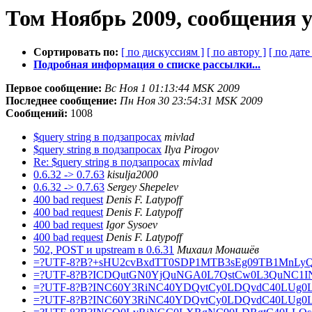
Том Ноябрь 2009, сообщения 
Сортировать по:
[ по дискуссиям ]
[ по автору ]
[ по дате 
Подробная информация о списке рассылки...
Первое сообщение:
Вс Ноя 1 01:13:44 MSK 2009
Последнее сообщение:
Пн Ноя 30 23:54:31 MSK 2009
Сообщений:
1008
$query string в подзапросах
mivlad
$query string в подзапросах
Ilya Pirogov
Re: $query string в подзапросах
mivlad
0.6.32 -> 0.7.63
kisulja2000
0.6.32 -> 0.7.63
Sergey Shepelev
400 bad request
Denis F. Latypoff
400 bad request
Denis F. Latypoff
400 bad request
Igor Sysoev
400 bad request
Denis F. Latypoff
502, POST и upstream в 0.6.31
Михаил Монашёв
=?UTF-8?B?+sHU2cvBxdTT0SDP1MTB3sEg09TB1MnLy
=?UTF-8?B?ICDQutGN0YjQuNGA0L7QstCw0L3QuNC1INC
=?UTF-8?B?INC60Y3RiNC40YDQvtCy0LDQvdC40LUg0L
=?UTF-8?B?INC60Y3RiNC40YDQvtCy0LDQvdC40LUg0L