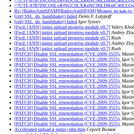
=?UTF-8?B?INCQ0LvRjNGC0LXRgNC90LDRgtC40LLQ
=?UTF-8?B?INCQ0LvRjNGC0LXRgNC90LDRgtC40LLQ
Re: [BadooAntiSPAM][BadooAntiSPAM] Можно ли как-то
[crit] SSL_do_handshake() failed
Denis F. Latypoff
[crit] SSL_do_handshake() failed
Igor Sysoev
[Fwd: [ANN] nginx upload progress module v0.7]
Valery Kho
[Fwd: [ANN] nginx upload progress module v0.7]
Andrey Zlo
[Fwd: [ANN] nginx upload progress module v0.7]
Rush
[Fwd: [ANN] nginx upload progress module v0.7]
Andrey Zlo
[Fwd: [ANN] nginx upload progress module v0.7]
Rush
[PATCH] Disable SSL renegotiation (CVE-2009-3555).
Maxim
[PATCH] Disable SSL renegotiation (CVE-2009-3555).
Igor S
[PATCH] Disable SSL renegotiation (CVE-2009-3555).
Maxim
[PATCH] Disable SSL renegotiation (CVE-2009-3555).
Igor S
[PATCH] Disable SSL renegotiation (CVE-2009-3555).
Maxim
[PATCH] Disable SSL renegotiation (CVE-2009-3555).
Maxim
[PATCH] Disable SSL renegotiation (CVE-2009-3555).
Maxim
[PATCH] Disable SSL renegotiation (CVE-2009-3555).
Igor S
[PATCH] Disable SSL renegotiation (CVE-2009-3555).
Maxim
[PATCH] Disable SSL renegotiation (CVE-2009-3555).
Igor S
[PATCH] Disable SSL renegotiation (CVE-2009-3555).
Maxim
[PATCH] Disable SSL renegotiation (CVE-2009-3555).
Igor S
[PATCH] Disable SSL renegotiation (CVE-2009-3555).
Maxim
[PATCH] Disable SSL renegotiation (CVE-2009-3555).
Maxim
Accelerated upload в nginx+php-fpm
Сергей Волков