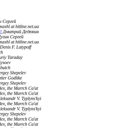
н Сергей
maxhl at hitline.net.ua
!
Дмитрий Дедюхин
угин Сергей
maxhl at hitline.net.ua
Denis F. Latypoff
ch
uriy Taraday
Sysoev
r.butch
ergey Shepelev
tier Godlike
ergey Shepelev
lex, the Marrch Ca'at
lex, the Marrch Ca'at
leksandr V. Typlyns'kyi
lex, the Marrch Ca'at
leksandr V. Typlyns'kyi
ergey Shepelev
lex, the Marrch Ca'at
lex, the Marrch Ca'at