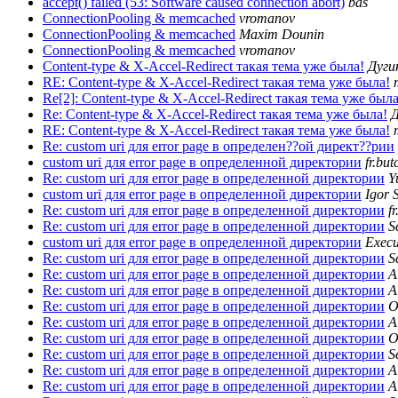
accept() failed (53: Software caused connection abort)
bas
ConnectionPooling & memcached
vromanov
ConnectionPooling & memcached
Maxim Dounin
ConnectionPooling & memcached
vromanov
Content-type & X-Accel-Redirect такая тема уже была!
Дуги
RE: Content-type & X-Accel-Redirect такая тема уже была!
Re[2]: Content-type & X-Accel-Redirect такая тема уже была
Re: Content-type & X-Accel-Redirect такая тема уже была!
Д
RE: Content-type & X-Accel-Redirect такая тема уже была!
Re: custom uri для error page в определен??ой директ??рии
custom uri для error page в определенной директории
fr.but
Re: custom uri для error page в определенной директории
Y
custom uri для error page в определенной директории
Igor 
Re: custom uri для error page в определенной директории
f
Re: custom uri для error page в определенной директории
S
custom uri для error page в определенной директории
Execu
Re: custom uri для error page в определенной директории
S
Re: custom uri для error page в определенной директории
A
Re: custom uri для error page в определенной директории
A
Re: custom uri для error page в определенной директории
O
Re: custom uri для error page в определенной директории
A
Re: custom uri для error page в определенной директории
O
Re: custom uri для error page в определенной директории
S
Re: custom uri для error page в определенной директории
A
Re: custom uri для error page в определенной директории
A