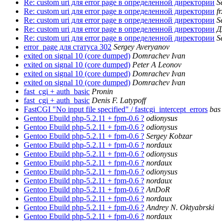
Re: custom uri для error page в определенной директории
S
Re: custom uri для error page в определенной директории
f
Re: custom uri для error page в определенной директории
S
Re: custom uri для error page в определенной директории
Д
Re: custom uri для error page в определенной директории
S
error_page для статуса 302
Sergey Averyanov
exited on signal 10 (core dumped)
Domrachev Ivan
exited on signal 10 (core dumped)
Peter A Leonov
exited on signal 10 (core dumped)
Domrachev Ivan
exited on signal 10 (core dumped)
Domrachev Ivan
fast_cgi + auth_basic
Pronin
fast_cgi + auth_basic
Denis F. Latypoff
FastCGI "No input file specified" / fastcgi_intercept_errors
bas
Gentoo Ebuild php-5.2.11 + fpm-0.6 ?
odionysus
Gentoo Ebuild php-5.2.11 + fpm-0.6 ?
odionysus
Gentoo Ebuild php-5.2.11 + fpm-0.6 ?
Sergey Kobzar
Gentoo Ebuild php-5.2.11 + fpm-0.6 ?
nordaux
Gentoo Ebuild php-5.2.11 + fpm-0.6 ?
odionysus
Gentoo Ebuild php-5.2.11 + fpm-0.6 ?
nordaux
Gentoo Ebuild php-5.2.11 + fpm-0.6 ?
odionysus
Gentoo Ebuild php-5.2.11 + fpm-0.6 ?
nordaux
Gentoo Ebuild php-5.2.11 + fpm-0.6 ?
AnDoR
Gentoo Ebuild php-5.2.11 + fpm-0.6 ?
nordaux
Gentoo Ebuild php-5.2.11 + fpm-0.6 ?
Andrey N. Oktyabrski
Gentoo Ebuild php-5.2.11 + fpm-0.6 ?
nordaux