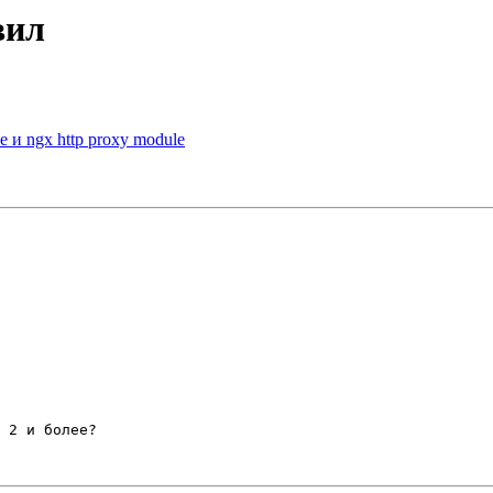
вил
e и ngx http proxy module
 2 и более?
