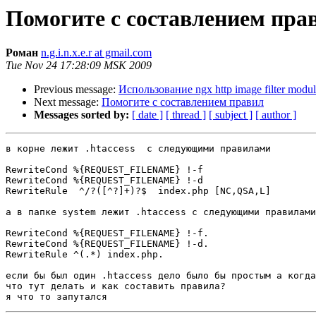
Помогите с составлением пра
Роман
n.g.i.n.x.e.r at gmail.com
Tue Nov 24 17:28:09 MSK 2009
Previous message:
Использование ngx http image filter modul
Next message:
Помогите с составлением правил
Messages sorted by:
[ date ]
[ thread ]
[ subject ]
[ author ]
в корне лежит .htaccess  с следующими правилами

RewriteCond %{REQUEST_FILENAME} !-f

RewriteCond %{REQUEST_FILENAME} !-d

RewriteRule  ^/?([^?]+)?$  index.php [NC,QSA,L]

а в папке system лежит .htaccess с следующими правилами

RewriteCond %{REQUEST_FILENAME} !-f.

RewriteCond %{REQUEST_FILENAME} !-d.

RewriteRule ^(.*) index.php.

если бы был один .htaccess дело было бы простым а когда
что тут делать и как составить правила?
