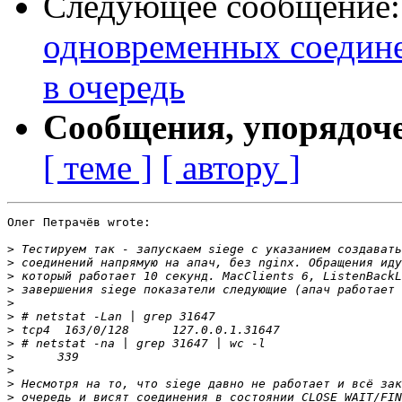
Следующее сообщение
одновременных соедине
в очередь
Сообщения, упорядоч
[ теме ]
[ автору ]
Олег Петрачёв wrote:

>
>
>
>
>
>
>
>
>
>
>
>