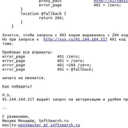
                proxy_pass              
http://$1/favi
                error_page              401 = /zero;

        }

        location @fallback {

                return 204;

        }

    }

Хочется, чтобы запросы с 401 кодом выдавались с 204 код
Но при запросе к  
http://xxx.ru/91.144.164.217
 401 код 
тоже.

Пробовал все вприанты:

error_page              401 /zero;

error_page              401 = /zero;

error_page              401 =204 /zero;

error_page              401 = @fallback;

ничего не меняется.

Как победить?

P.S.

91.144.164.217 выдаёт запрос на авторизацию и удобен пр
--

С уважением,

Михаил Монашёв, SoftSearch.ru

mailto:
postmaster at softsearch.ru