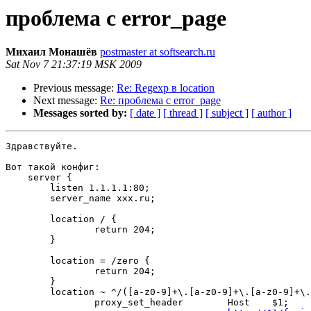
проблема с error_page
Михаил Монашёв
postmaster at softsearch.ru
Sat Nov 7 21:37:19 MSK 2009
Previous message:
Re: Regexp в location
Next message:
Re: проблема с error_page
Messages sorted by:
[ date ]
[ thread ]
[ subject ]
[ author ]
Здравствуйте.

Вот такой конфиг:

    server {

        listen 1.1.1.1:80;

        server_name xxx.ru;

        location / {

                return 204;

        }

        location = /zero {

                return 204;

        }

        location ~ ^/([a-z0-9]+\.[a-z0-9]+\.[a-z0-9]+\.
                proxy_set_header        Host    $1;
