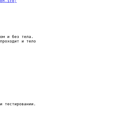
con.ico;
ом и без тела.

проходит и тело

и тестировании.
