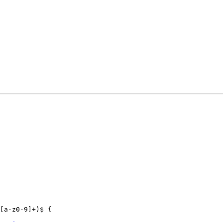
[a-z0-9]+)$ {
