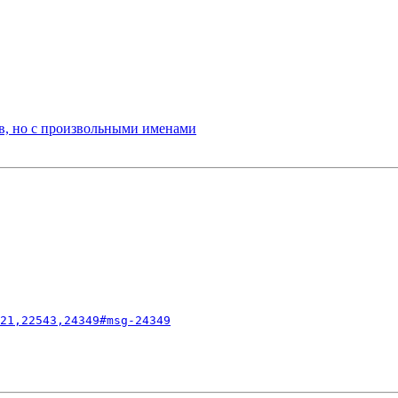
ов, но с произвольными именами
21,22543,24349#msg-24349