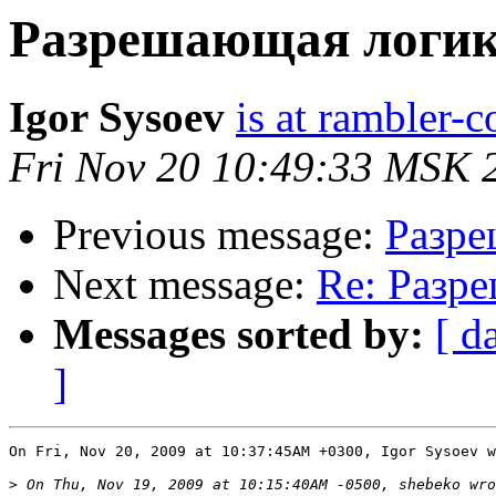
Разрешающая логи
Igor Sysoev
is at rambler-c
Fri Nov 20 10:49:33 MSK 
Previous message:
Разре
Next message:
Re: Разр
Messages sorted by:
[ d
]
On Fri, Nov 20, 2009 at 10:37:45AM +0300, Igor Sysoev w
>