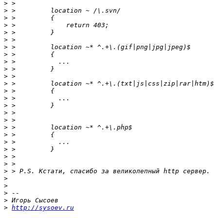
>
>
>
>
>
>
>
>
>
>
>
>
>
>
>
>
>
>
>
>
>
>
>
>
>
>
>
>
>
http://sysoev.ru