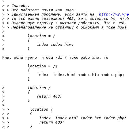
>
>
>
>
 > Единственная проблема, если зайти на  
http://v2.vn
>
>
>
>
>
>
>
>
Или, если нужно, чтобы /dir/ тоже работало, то

           location ~ /$

           {

               index  index.html index.htm index.php;

           }

>
>
>
>
>
>
>
>
>
>