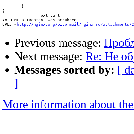
        }

}

-------------- next part --------------

An HTML attachment was scrubbed...

URL: <
http://nginx.org/pipermail/nginx-ru/attachments/2
Previous message:
Пробле
Next message:
Re: Не об
Messages sorted by:
[ d
]
More information about the 