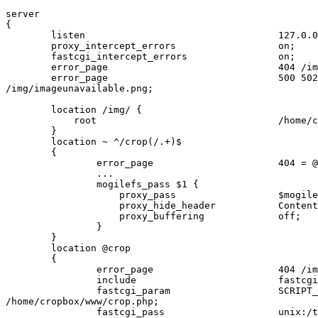
server

{

        listen                                  127.0.0
        proxy_intercept_errors                  on;

        fastcgi_intercept_errors                on;

        error_page                              404 /im
        error_page                              500 502
/img/imageunavailable.png;

        location /img/ {

            root                                /home/c
        }

        location ~ ^/crop(/.+)$

        {

                error_page                      404 = @
                ...

                mogilefs_pass $1 {

                    proxy_pass                  $mogile
                    proxy_hide_header           Content
                    proxy_buffering             off;

                }

        }

        location @crop

        {

                error_page                      404 /im
                include                         fastcgi
                fastcgi_param                   SCRIPT_
/home/cropbox/www/crop.php;

                fastcgi_pass                    unix:/t