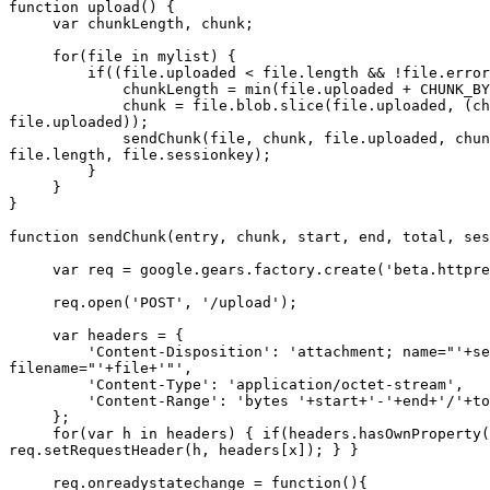
function upload() {

     var chunkLength, chunk;

     for(file in mylist) {

         if((file.uploaded < file.length && !file.error
             chunkLength = min(file.uploaded + CHUNK_BY
             chunk = file.blob.slice(file.uploaded, (ch
file.uploaded));

             sendChunk(file, chunk, file.uploaded, chun
file.length, file.sessionkey);

         }

     }

}

function sendChunk(entry, chunk, start, end, total, ses
     var req = google.gears.factory.create('beta.httpre
     req.open('POST', '/upload');

     var headers = {

         'Content-Disposition': 'attachment; name="'+se
filename="'+file+'"',

         'Content-Type': 'application/octet-stream',

         'Content-Range': 'bytes '+start+'-'+end+'/'+to
     };

     for(var h in headers) { if(headers.hasOwnProperty(
req.setRequestHeader(h, headers[x]); } }

     req.onreadystatechange = function(){
