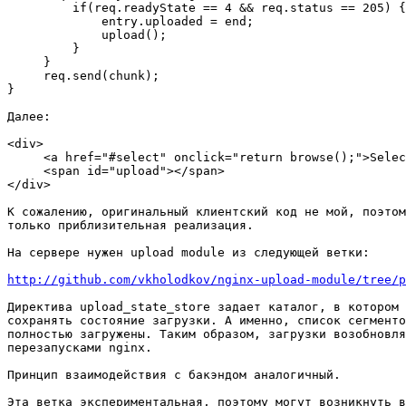
         if(req.readyState == 4 && req.status == 205) {

             entry.uploaded = end;

             upload();

         }

     }

     req.send(chunk);

}

Далее:

<div>

     <a href="#select" onclick="return browse();">Selec
     <span id="upload"></span>

</div>

К сожалению, оригинальный клиентский код не мой, поэтом
только приблизительная реализация.

На сервере нужен upload module из следующей ветки:

http://github.com/vkholodkov/nginx-upload-module/tree/p
Директива upload_state_store задает каталог, в котором 
сохранять состояние загрузки. А именно, список сегменто
полностью загружены. Таким образом, загрузки возобновля
перезапусками nginx.

Принцип взаимодействия с бакэндом аналогичный.

Эта ветка экспериментальная, поэтому могут возникнуть в