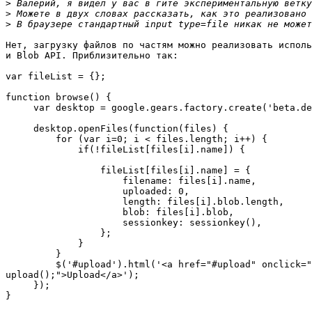
>
>
>
Нет, загрузку файлов по частям можно реализовать исполь
и Blob API. Приблизительно так:

var fileList = {};

function browse() {

     var desktop = google.gears.factory.create('beta.de
     desktop.openFiles(function(files) {

         for (var i=0; i < files.length; i++) {

             if(!fileList[files[i].name]) {

                 fileList[files[i].name] = {

                     filename: files[i].name,

                     uploaded: 0,

                     length: files[i].blob.length,

                     blob: files[i].blob,

                     sessionkey: sessionkey(),

                 };

             }

         }

         $('#upload').html('<a href="#upload" onclick="
upload();">Upload</a>');

     });

}
