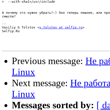
>
А почему это нужно убрать?:) Оно теперь лишнее, или про
смысла?

-- 

Vasiliy G Tolstov <
v.tolstov at selfip.ru
>

Selfip.Ru

Previous message:
Не ра
Linux
Next message:
Не работа
Linux
Messages sorted by:
[ d