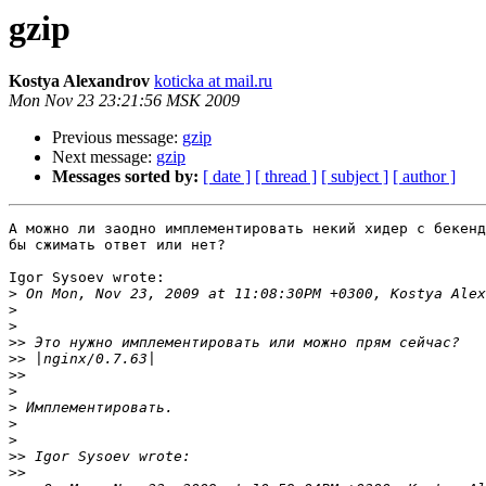
gzip
Kostya Alexandrov
koticka at mail.ru
Mon Nov 23 23:21:56 MSK 2009
Previous message:
gzip
Next message:
gzip
Messages sorted by:
[ date ]
[ thread ]
[ subject ]
[ author ]
А можно ли заодно имплементировать некий хидер с бекенд
бы сжимать ответ или нет?

Igor Sysoev wrote:

>
>
>
>>
>>
>>
>
>
>
>
>>
>>