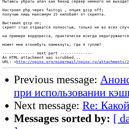
Пытаюсь убрать апач как бекнд сервер немного не выходит
Настроил php через fastcgi , опция gzip off;    

получаю лишь максимум 15 килобайт от скрипта.    

Выставил gzip on;    

скрипт стал отдаватся полностью, только не во всех случ
на примере вордпресса, практически всегда недогружается
может мне ктонибуть намекнуть, где я туплю?    

-------------- next part --------------

An HTML attachment was scrubbed...

URL: <
http://nginx.org/pipermail/nginx-ru/attachments/2
Previous message:
Анонс
при использовании кэш
Next message:
Re: Какой
Messages sorted by:
[ d