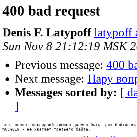
400 bad request
Denis F. Latypoff
latypoff
Sun Nov 8 21:12:19 MSK 
Previous message:
400 ba
Next message:
Пару вопр
Messages sorted by:
[ d
]
все, понял. последний символ должен быть трех-байтовым.

%CC%81% - не хватает третьего байта.
