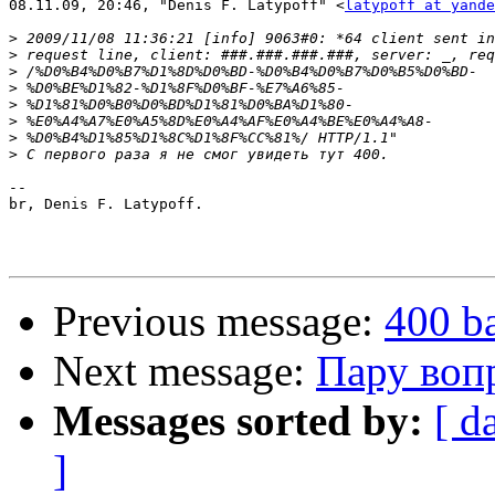
08.11.09, 20:46, "Denis F. Latypoff" <
latypoff at yande
>
>
>
>
>
>
>
>
-- 

br, Denis F. Latypoff.

Previous message:
400 ba
Next message:
Пару вопр
Messages sorted by:
[ d
]