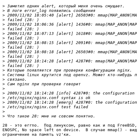
>
>
>
>
>
>
>
>
>
>
>
>
>
>
>
>
>
>
>
>
>
>
>
>
>
28 - это errno.  Под линуксом, равно как и под FreeBSD,
ENOSPC, No space left on device.  В случае mmap() - вид
ограничение на память vz'ки.
