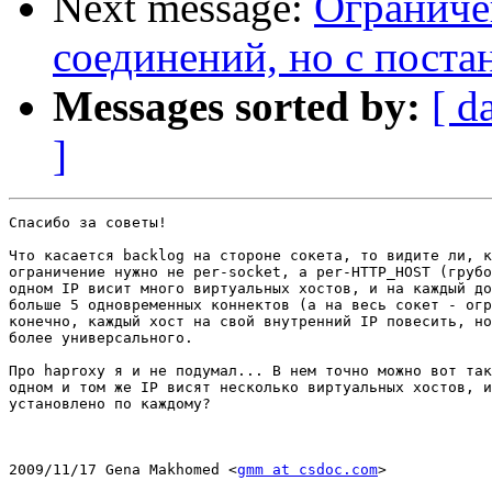
Next message:
Ограниче
соединений, но с поста
Messages sorted by:
[ d
]
Спасибо за советы!

Что касается backlog на стороне сокета, то видите ли, к
ограничение нужно не per-socket, а per-HTTP_HOST (грубо
одном IP висит много виртуальных хостов, и на каждый до
больше 5 одновременных коннектов (а на весь сокет - огр
конечно, каждый хост на свой внутренний IP повесить, но
более универсального.

Про haproxy я и не подумал... В нем точно можно вот так
одном и том же IP висят несколько виртуальных хостов, и
установлено по каждому?

2009/11/17 Gena Makhomed <
gmm at csdoc.com
>
