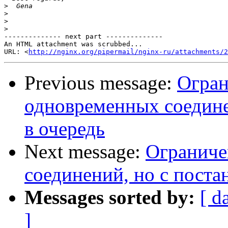
>
>
>
>
-------------- next part --------------

An HTML attachment was scrubbed...

URL: <
http://nginx.org/pipermail/nginx-ru/attachments/2
Previous message:
Огран
одновременных соедине
в очередь
Next message:
Ограниче
соединений, но с поста
Messages sorted by:
[ d
]