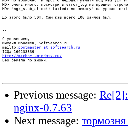
MD> Но возможно ты просто недодал памяти под кеш (1m эт
MD> очень много, посмотри в error_log на предмет строче
MD> "ngx_slab_alloc() failed: no memory" на уровне crit
До этого было 50m. Сам кэш всего 100 файлов был.

--

С уважением,

Михаил Монашёв, SoftSearch.ru

mailto:
postmaster at softsearch.ru
http://michael.mindmix.ru/

Без бэкапа по жизни.

Previous message:
Re[2]
nginx-0.7.63
Next message:
тормозня