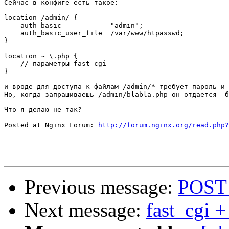
Сейчас в конфиге есть такое:

location /admin/ {

    auth_basic            "admin";

    auth_basic_user_file  /var/www/htpasswd;

}

location ~ \.php {

    // параметры fast_cgi

}

и вроде для доступа к файлам /admin/* требует пароль и 
Но, когда запрашиваешь /admin/blabla.php он отдается _б
Что я делаю не так?

Posted at Nginx Forum: 
http://forum.nginx.org/read.php?
Previous message:
POST 
Next message:
fast_cgi +