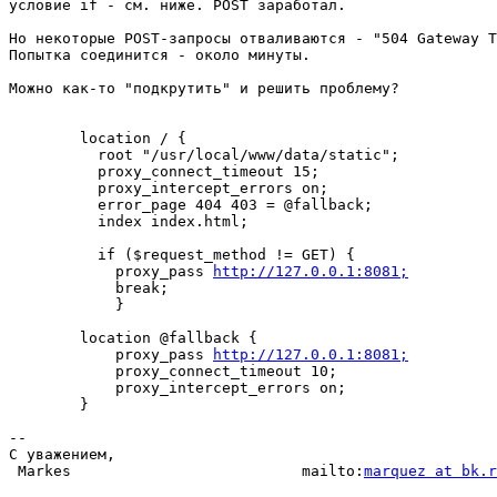
условие if - см. ниже. POST заработал.

Но некоторые POST-запросы отваливаются - "504 Gateway T
Попытка соединится - около минуты.

Можно как-то "подкрутить" и решить проблему?

        location / {

          root "/usr/local/www/data/static";

          proxy_connect_timeout 15;

          proxy_intercept_errors on;

          error_page 404 403 = @fallback;

          index index.html;

          if ($request_method != GET) {

            proxy_pass 
http://127.0.0.1:8081;
            break;

            }

        location @fallback {

            proxy_pass 
http://127.0.0.1:8081;
            proxy_connect_timeout 10;

            proxy_intercept_errors on;

        }

-- 

С уважением,

 Markes                          mailto:
marquez at bk.r