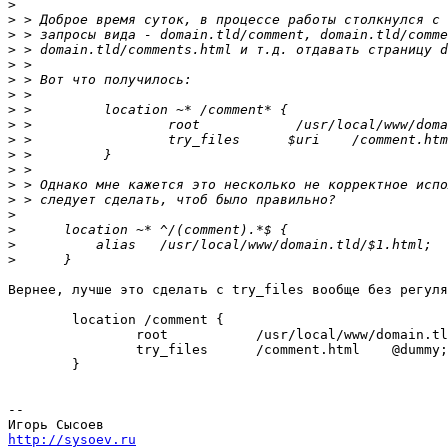
>
>
>
>
>
>
>
>
>
>
>
>
>
>
>
>
>
>
Вернее, лучше это сделать с try_files вообще без регуля
        location /comment {

                root           /usr/local/www/domain.tl
                try_files      /comment.html    @dummy;

        }

-- 

http://sysoev.ru