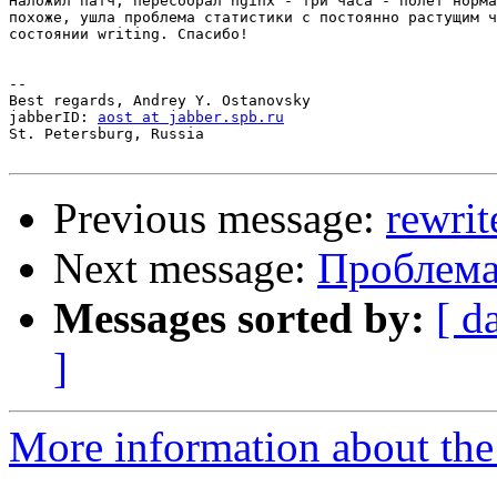
Наложил патч, пересобрал nginx - три часа - полет норма
похоже, ушла проблема статистики с постоянно растущим ч
состоянии writing. Спасибо!

-- 

Best regards, Andrey Y. Ostanovsky

jabberID: 
aost at jabber.spb.ru
St. Petersburg, Russia 

Previous message:
rewri
Next message:
Проблема 
Messages sorted by:
[ d
]
More information about the 