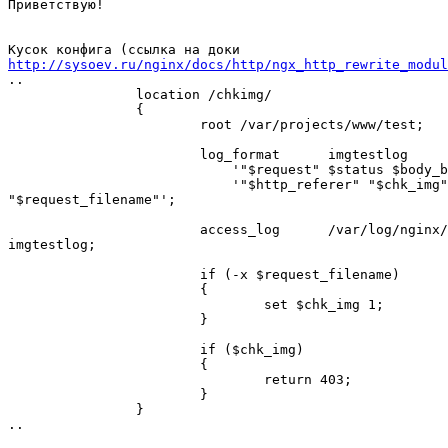
Приветствую!

http://sysoev.ru/nginx/docs/http/ngx_http_rewrite_modul
..

                location /chkimg/

                {

                        root /var/projects/www/test;

                        log_format      imgtestlog

                            '"$request" $status $body_b
                            '"$http_referer" "$chk_img"
"$request_filename"';

                        access_log      /var/log/nginx/
imgtestlog;

                        if (-x $request_filename)

                        {

                                set $chk_img 1;

                        }

                        if ($chk_img)

                        {

                                return 403;

                        }

                }

..
