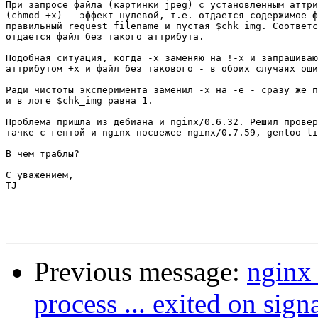
При запросе файла (картинки jpeg) с установленным аттри
(chmod +x) - эффект нулевой, т.е. отдается содержимое ф
правильный request_filename и пустая $chk_img. Соответс
отдается файл без такого аттрибута.

Подобная ситуация, когда -x заменяю на !-x и запрашиваю
аттрибутом +x и файл без такового - в обоих случаях оши
Ради чистоты эксперимента заменил -x на -e - сразу же п
и в логе $chk_img равна 1.

Проблема пришла из дебиана и nginx/0.6.32. Решил провер
тачке с гентой и nginx посвежее nginx/0.7.59, gentoo li
В чем траблы?

С уважением,

TJ

Previous message:
nginx 
process ... exited on sign