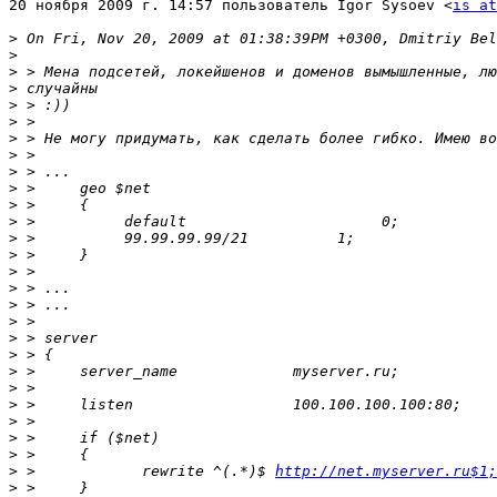
20 ноября 2009 г. 14:57 пользователь Igor Sysoev <
is at
>
>
>
>
>
>
>
>
>
>
>
>
>
>
>
>
>
>
>
>
>
>
>
>
>
>
>
 >            rewrite ^(.*)$ 
http://net.myserver.ru$1;
>