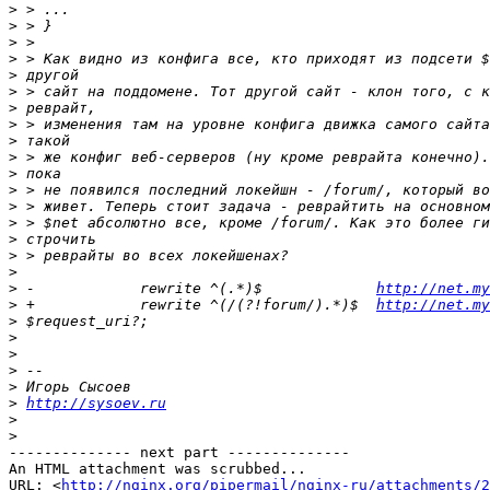
>
>
>
>
>
>
>
>
>
>
>
>
>
>
>
>
>
>
 -            rewrite ^(.*)$             
http://net.my
>
 +            rewrite ^(/(?!forum/).*)$  
http://net.my
>
>
>
>
>
>
http://sysoev.ru
>
>
-------------- next part --------------

An HTML attachment was scrubbed...

URL: <
http://nginx.org/pipermail/nginx-ru/attachments/2