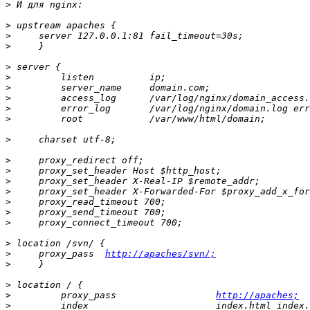
>
>
>
>
>
>
>
>
>
>
>
>
>
>
>
>
>
>
>
>
     proxy_pass  
http://apaches/svn/;
>
>
>
         proxy_pass                  
http://apaches;
>