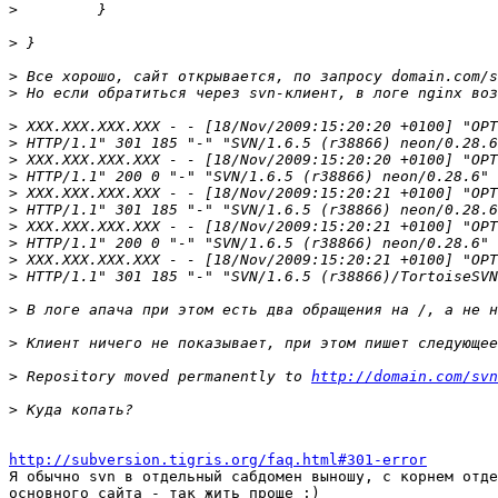
>
>
>
>
>
>
>
>
>
>
>
>
>
>
>
>
>
 Repository moved permanently to 
http://domain.com/svn
>
http://subversion.tigris.org/faq.html#301-error

Я обычно svn в отдельный сабдомен выношу, с корнем отде
основного сайта - так жить проще ;)
