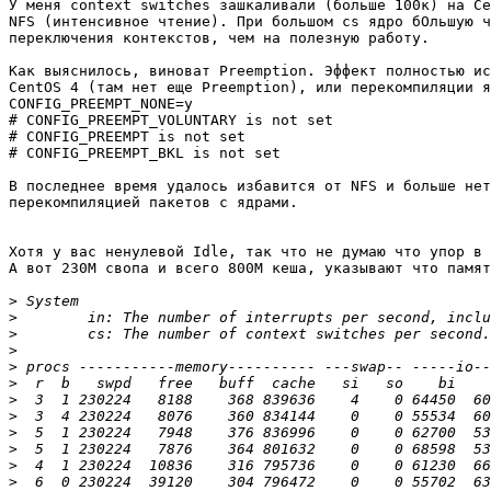
У меня context switches зашкаливали (больше 100к) на Ce
NFS (интенсивное чтение). При большом cs ядро бОльшую ч
переключения контекстов, чем на полезную работу.

Как выяснилось, виноват Preemption. Эффект полностью ис
CentOS 4 (там нет еще Preemption), или перекомпиляции я
CONFIG_PREEMPT_NONE=y

# CONFIG_PREEMPT_VOLUNTARY is not set

# CONFIG_PREEMPT is not set

# CONFIG_PREEMPT_BKL is not set

В последнее время удалось избавится от NFS и больше нет
перекомпиляцией пакетов с ядрами.

Хотя у вас ненулевой Idle, так что не думаю что упор в 
А вот 230М свопа и всего 800М кеша, указывают что памят
>
>
>
>
>
>
>
>
>
>
>
>