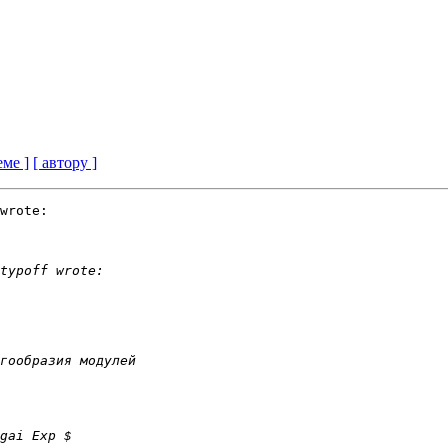
еме ]
[ автору ]
wrote:
