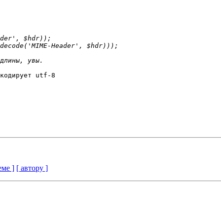
кодирует utf-8

еме ]
[ автору ]