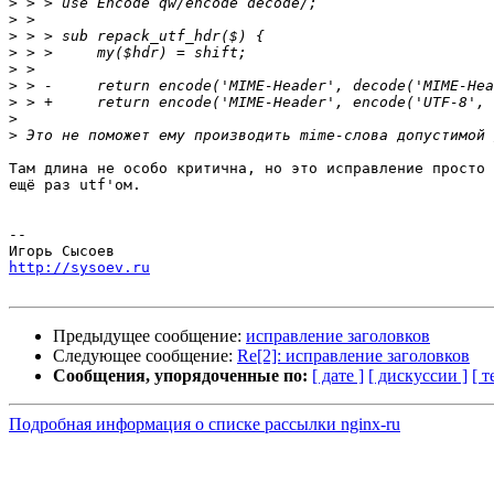
>
>
>
>
>
>
>
>
>
Там длина не особо критична, но это исправление просто 
ещё раз utf'ом.

-- 

http://sysoev.ru
Предыдущее сообщение:
исправление заголовков
Следующее сообщение:
Re[2]: исправление заголовков
Сообщения, упорядоченные по:
[ дате ]
[ дискуссии ]
[ т
Подробная информация о списке рассылки nginx-ru