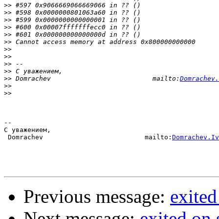
>>
>>
>>
>>
>>
>>
>>
>>
>>
>>
>>
 Domrachev                          mailto:
Domrachev.
>>
>>
-- 

С уважением,

 Domrachev                          mailto:
Domrachev.Iv
Previous message:
exited
Next message:
exited on