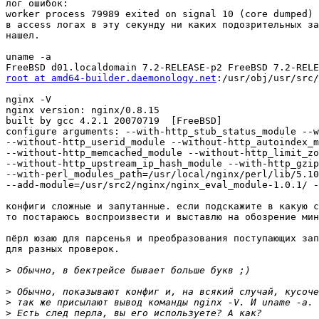
лог ошибок:

worker process 79989 exited on signal 10 (core dumped)

в access логах в эту секунду ни каких подозрительных за
нашел.

uname -a

root at amd64-builder.daemonology.net
:/usr/obj/usr/src/
nginx -V

nginx version: nginx/0.8.15

built by gcc 4.2.1 20070719  [FreeBSD]

configure arguments: --with-http_stub_status_module --w
--without-http_userid_module --without-http_autoindex_m
--without-http_memcached_module --without-http_limit_zo
--without-http_upstream_ip_hash_module --with-http_gzip
--with-perl_modules_path=/usr/local/nginx/perl/lib/5.10
--add-module=/usr/src2/nginx/nginx_eval_module-1.0.1/ -
конфиги сложные и запутанные. если подскажите в какую с
то постараюсь воспроизвести и выставлю на обозрение мин
пёрл юзаю для парсенья и преобразования поступающих зап
для разных проверок.

>
>
>
>