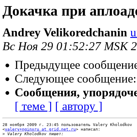
Докачка при аплоад
Andrey Velikoredchanin
u
Вс Ноя 29 01:52:27 MSK 
Предыдущее сообщени
Следующее сообщение
Сообщения, упорядоч
[ теме ]
[ автору ]
28 ноября 2009 г. 23:45 пользователь Valery Kholodkov

<
valery+nginxru at grid.net.ru
> написал:

>