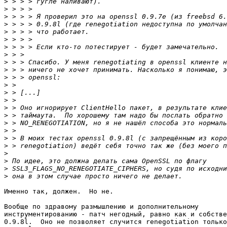
>
>
>
>
>
>
>
>
>
>
>
>
>
>
>
>
>
>
>
>
>
>
>
>
Именно так, должен.  Но не.

Вообще по здравому размышлению и дополнительному 

инструментированию - патч негодный, равно как и собстве
0.9.8l.  Оно не позволяет случится renegotiation только