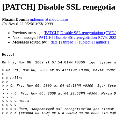
[PATCH] Disable SSL renegotia
Maxim Dounin
mdounin at mdounin.ru
Fri Nov 6 23:35:56 MSK 2009
Previous message:
[PATCH] Disable SSL renegotiation (CVE-
Next message:
[PATCH] Disable SSL renegotiation (CVE-200
Messages sorted by:
[ date ]
[ thread ]
[ subject ]
[ author ]
Hello!

On Fri, Nov 06, 2009 at 07:54:01PM +0300, Igor Sysoev w
>
>
>
>
>
>
>
>
>
>
>
>