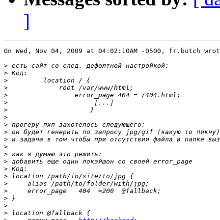
]
On Wed, Nov 04, 2009 at 04:02:10AM -0500, fr.butch wrot
>
>
>
>
>
>
>
>
>
>
>
>
>
>
>
>
>
>
>
>
>