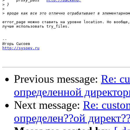
>
     proxy_pass   
http://backend;
>
>
>
error_page можно ставить на уровне location. Но вообще,
лучше использовать try_files.

-- 

http://sysoev.ru
Previous message:
Re: cu
определенной директор
Next message:
Re: custom
определен??ой директ?