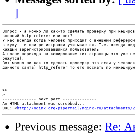
]
Вопрос - а можно ли как-то сделать проверку при кеширов
внешний http_referer или нет?

У нас всегда когда человек приходит с внешним реферером
в куку - и при регистрации учитывается. Т.е. всегда вид
каждый зарегистрировавшийся пользователь.

А после перехода на кеширование тит страницы это уже не
режутся).

Вот можно ли как-то сделать проверку что если у человек
данного сайта) http_referer то его поскать по некеширую
>>
>
-------------- next part --------------

An HTML attachment was scrubbed...

URL: <
http://nginx.org/pipermail/nginx-ru/attachments/2
Previous message:
Re: А