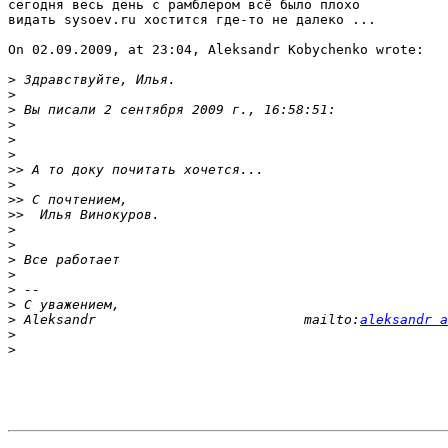
сегодня весь день с рамблером всё было плохо

видать sysoev.ru хостится где-то не далеко ...

On 02.09.2009, at 23:04, Aleksandr Kobychenko wrote:

>
>
>
>
>
>
>>
>
>>
>>
>
>
>
>
>
>
>
 Aleksandr                          mailto:
aleksandr a
>
>