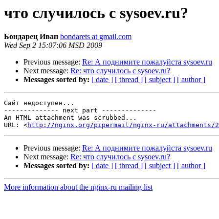
что случилось с sysoev.ru?
Бондарец Иван
bondarets at gmail.com
Wed Sep 2 15:07:06 MSD 2009
Previous message:
Re: А поднимите пожалуйста sysoev.ru
Next message:
Re: что случилось с sysoev.ru?
Messages sorted by:
[ date ]
[ thread ]
[ subject ]
[ author ]
Сайт недоступен...

-------------- next part --------------

An HTML attachment was scrubbed...

URL: <
http://nginx.org/pipermail/nginx-ru/attachments/2
Previous message:
Re: А поднимите пожалуйста sysoev.ru
Next message:
Re: что случилось с sysoev.ru?
Messages sorted by:
[ date ]
[ thread ]
[ subject ]
[ author ]
More information about the nginx-ru mailing list