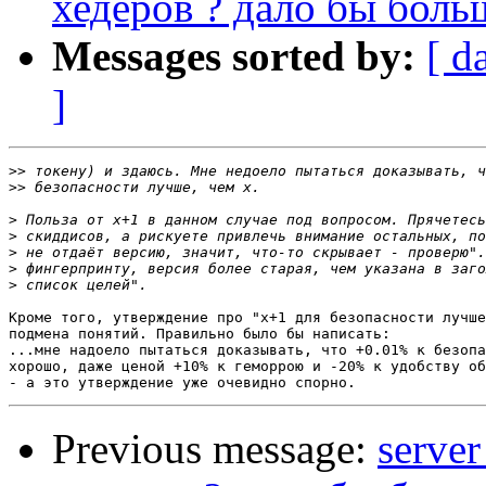
хедеров ? дало бы боль
Messages sorted by:
[ d
]
>>
>>
>
>
>
>
>
Кроме того, утверждение про "x+1 для безопасности лучше
подмена понятий. Правильно было бы написать:

...мне надоело пытаться доказывать, что +0.01% к безопа
хорошо, даже ценой +10% к геморрою и -20% к удобству об
Previous message:
serve