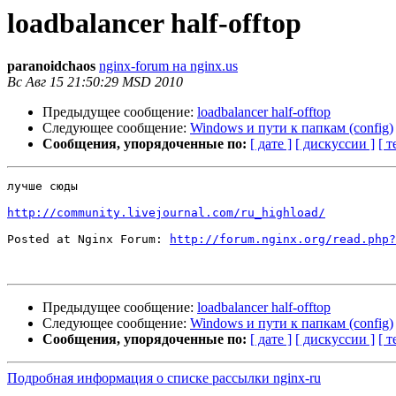
loadbalancer half-offtop
paranoidchaos
nginx-forum на nginx.us
Вс Авг 15 21:50:29 MSD 2010
Предыдущее сообщение:
loadbalancer half-offtop
Следующее сообщение:
Windows и пути к папкам (config)
Сообщения, упорядоченные по:
[ дате ]
[ дискуссии ]
[ т
лучше сюды

http://community.livejournal.com/ru_highload/
Posted at Nginx Forum: 
http://forum.nginx.org/read.php?
Предыдущее сообщение:
loadbalancer half-offtop
Следующее сообщение:
Windows и пути к папкам (config)
Сообщения, упорядоченные по:
[ дате ]
[ дискуссии ]
[ т
Подробная информация о списке рассылки nginx-ru