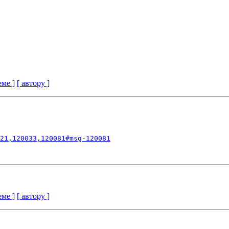
еме ]
[ автору ]
21,120033,120081#msg-120081
еме ]
[ автору ]