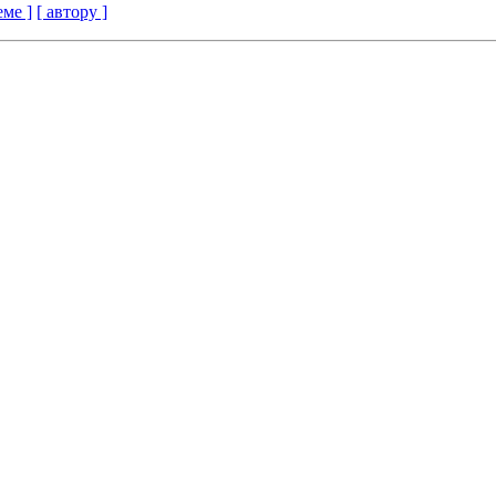
еме ]
[ автору ]