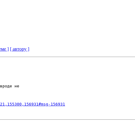
еме ]
[ автору ]
вроде не

21,155300,156931#msg-156931