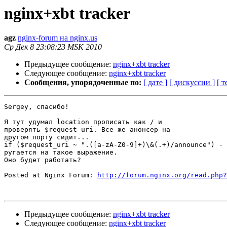
nginx+xbt tracker
agz
nginx-forum на nginx.us
Ср Дек 8 23:08:23 MSK 2010
Предыдущее сообщение:
nginx+xbt tracker
Следующее сообщение:
nginx+xbt tracker
Сообщения, упорядоченные по:
[ дате ]
[ дискуссии ]
[ т
Sergey, спасибо!

Я тут удумал location прописать как / и

проверять $request_uri. Все же анонсер на

другом порту сидит...

if ($request_uri ~ ".([a-zA-Z0-9]+)\&(.+)/announce") - 
ругается на такое выражение.

Оно будет работать?

Posted at Nginx Forum: 
http://forum.nginx.org/read.php?
Предыдущее сообщение:
nginx+xbt tracker
Следующее сообщение:
nginx+xbt tracker