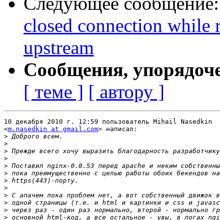
Следующее сообщение
closed connection while 
upstream
Сообщения, упорядоч
[ теме ]
[ автору ]
10 декабря 2010 г. 12:59 пользователь Mihail Nasedkin

<
m.nasedkin at gmail.com
> написал:

>
>
>
>
>
>
>
>
>
>
>
>