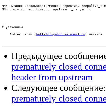
MN> Пытался использовать/менять директивы keepalive_tim
MN> proxy_connect_timeout, upstream {} - увы :(

-- 

С уважением

    Andrey Repin (
hell-for-yahoo на umail.ru
) пятница, 
Предыдущее сообщени
prematurely closed conne
header from upstream
Следующее сообщение
prematurely closed conne