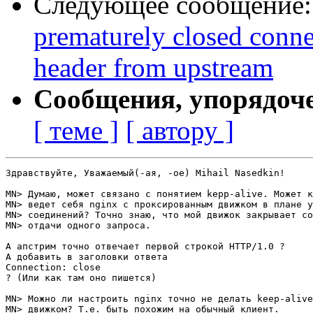
Следующее сообщение
prematurely closed conne
header from upstream
Сообщения, упорядоч
[ теме ]
[ автору ]
Здравствуйте, Уважаемый(-ая, -ое) Mihail Nasedkin!

MN> Думаю, может связано с понятием kepp-alive. Может к
MN> ведет себя nginx с проксированным движком в плане у
MN> соединений? Точно знаю, что мой движок закрывает со
MN> отдачи одного запроса.

А апстрим точно отвечает первой строкой HTTP/1.0 ?

А добавить в заголовки ответа

Connection: close

? (Или как там оно пишется)

MN> Можно ли настроить nginx точно не делать keep-alive
MN> движком? Т.е. быть похожим на обычный клиент.
