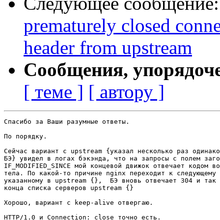
Следующее сообщение
prematurely closed conne
header from upstream
Сообщения, упорядоч
[ теме ]
[ автору ]
Спасибо за Ваши разумные ответы.

По порядку.

Сейчас вариант с upstream {указал несколько раз одинако
БЭ} увидел в логах бэкэнда, что на запросы с полем заго
IF_MODIFIED_SINCE мой концевой движок отвечает кодом во
тела. По какой-то причине nginx переходит к следующему 
указанному в upstream {},  БЭ вновь отвечает 304 и так 
конца списка серверов upstream {}

Хорошо, вариант с keep-alive отвергаю.

HTTP/1.0 и Connection: close точно есть.
