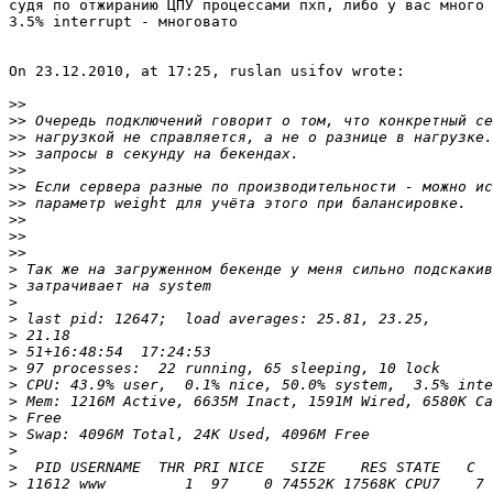
судя по отжиранию ЦПУ процессами пхп, либо у вас много 
3.5% interrupt - многовато 

On 23.12.2010, at 17:25, ruslan usifov wrote:

>>
>>
>>
>>
>>
>>
>>
>>
>>
>>
>
>
>
>
>
>
>
>
>
>
>
>
>
>