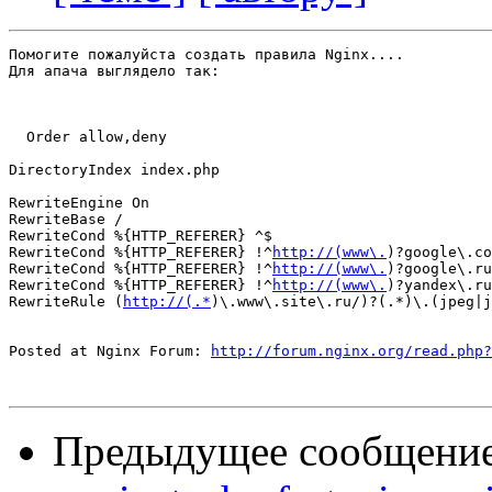
Помогите пожалуйста создать правила Nginx....

Для апача выглядело так:

  Order allow,deny

DirectoryIndex index.php

RewriteEngine On

RewriteBase /

RewriteCond %{HTTP_REFERER} ^$ 

RewriteCond %{HTTP_REFERER} !^
http://(www\.
)?google\.co
RewriteCond %{HTTP_REFERER} !^
http://(www\.
)?google\.ru
RewriteCond %{HTTP_REFERER} !^
http://(www\.
)?yandex\.ru
RewriteRule (
http://(.*
)\.www\.site\.ru/)?(.*)\.(jpeg|j
Posted at Nginx Forum: 
http://forum.nginx.org/read.php?
Предыдущее сообщени