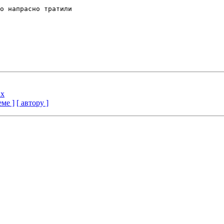
о напрасно тратили

nx
еме ]
[ автору ]