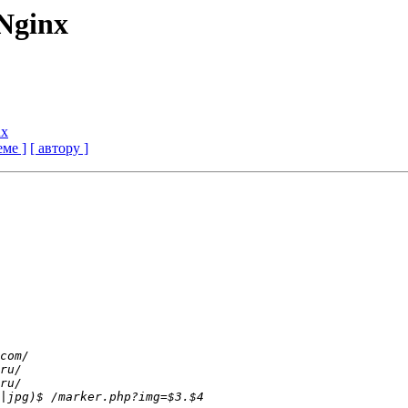
Nginx
nx
еме ]
[ автору ]