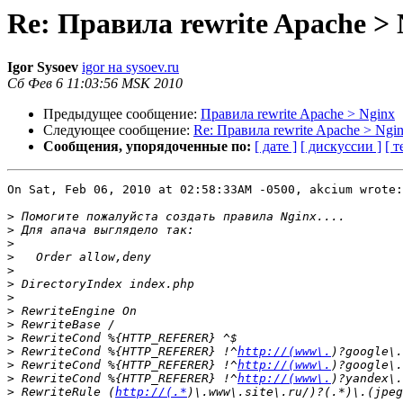
Re: Правила rewrite Apache > 
Igor Sysoev
igor на sysoev.ru
Сб Фев 6 11:03:56 MSK 2010
Предыдущее сообщение:
Правила rewrite Apache > Nginx
Следующее сообщение:
Re: Правила rewrite Apache > Ngi
Сообщения, упорядоченные по:
[ дате ]
[ дискуссии ]
[ т
On Sat, Feb 06, 2010 at 02:58:33AM -0500, akcium wrote:

>
>
>
>
>
>
>
>
>
>
>
 RewriteCond %{HTTP_REFERER} !^
http://(www\.
>
 RewriteCond %{HTTP_REFERER} !^
http://(www\.
>
 RewriteCond %{HTTP_REFERER} !^
http://(www\.
>
 RewriteRule (
http://(.*