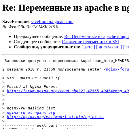
Re: Переменные из apache в n
SaveFrom.net
savefrom на gmail.com
Вс Фев 7 00:32:18 MSK 2010
Предыдущее сообщение:
Re: Переменные из apache в ngin
Следующее сообщение:
Сложение переменных в SSI
Сообщения, упорядоченные по:
[ дате ]
[ дискуссии ]
[ т
 Заголовки доступны в переменных: $upstream_http_HEADER
2 февраля 2010 г. 21:59 пользователь setter <
nginx-foru
>
>
>
>
http://forum.nginx.org/read.php?21,47555,49454#msg-49
>
>
>
>
>
nginx-ru at nginx.org
>
http://nginx.org/mailman/listinfo/nginx-ru
>
-------------- next part --------------
