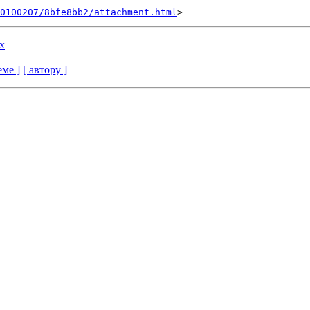
0100207/8bfe8bb2/attachment.html
x
еме ]
[ автору ]