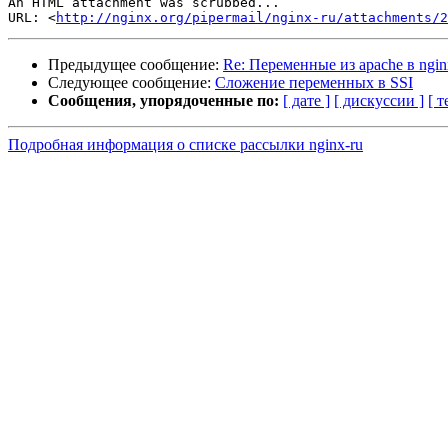
An HTML attachment was scrubbed...

URL: <
http://nginx.org/pipermail/nginx-ru/attachments/2
Предыдущее сообщение:
Re: Переменные из apache в ngin
Следующее сообщение:
Сложение переменных в SSI
Сообщения, упорядоченные по:
[ дате ]
[ дискуссии ]
[ т
Подробная информация о списке рассылки nginx-ru