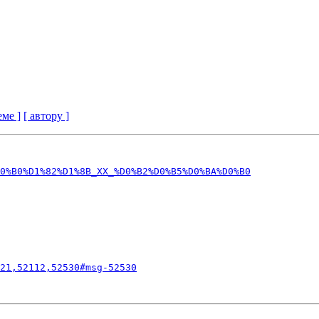
еме ]
[ автору ]
0%B0%D1%82%D1%8B_XX_%D0%B2%D0%B5%D0%BA%D0%B0
21,52112,52530#msg-52530