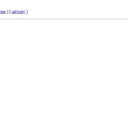
еме ]
[ автору ]