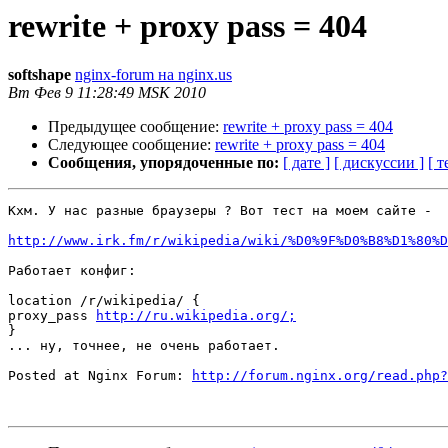
rewrite + proxy pass = 404
softshape
nginx-forum на nginx.us
Вт Фев 9 11:28:49 MSK 2010
Предыдущее сообщение:
rewrite + proxy pass = 404
Следующее сообщение:
rewrite + proxy pass = 404
Сообщения, упорядоченные по:
[ дате ]
[ дискуссии ]
[ т
Кхм. У нас разные браузеры ? Вот тест на моем сайте -

http://www.irk.fm/r/wikipedia/wiki/%D0%9F%D0%B8%D1%80%D
Работает конфиг:

location /r/wikipedia/ {

proxy_pass 
http://ru.wikipedia.org/;
}

... ну, точнее, не очень работает.

Posted at Nginx Forum: 
http://forum.nginx.org/read.php?