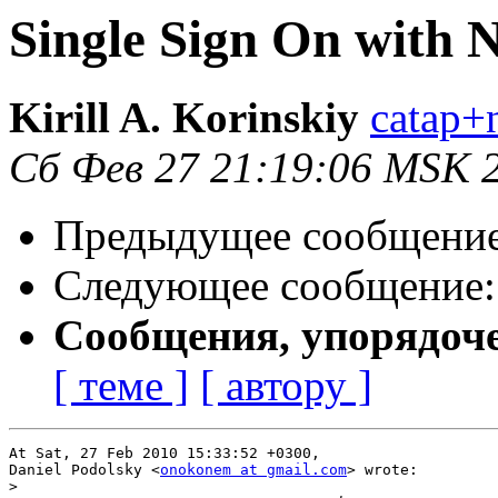
Single Sign On with 
Kirill A. Korinskiy
catap+
Сб Фев 27 21:19:06 MSK 
Предыдущее сообщени
Следующее сообщение
Сообщения, упорядоч
[ теме ]
[ автору ]
At Sat, 27 Feb 2010 15:33:52 +0300,

Daniel Podolsky <
onokonem at gmail.com
> wrote:

>