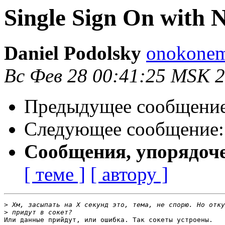
Single Sign On with 
Daniel Podolsky
onokonem
Вс Фев 28 00:41:25 MSK 
Предыдущее сообщени
Следующее сообщение
Сообщения, упорядоч
[ теме ]
[ автору ]
>
>
Или данные прийдут, или ошибка. Так сокеты устроены.
