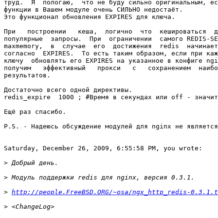
труд.  Я  пологаю,  что не буду сильно оригинальным, ес
функции в Вашем модуле очень СИЛЬНО недостаёт.

Это функционал обновления EXPIRES для ключа.

При   построении   кеша,  логично  что  кешироваться  д
популярные  запросы.  При  ограничении  самого REDIS-SE
maxmemory,  в  случае  его  достижения  redis  начинает
согласно  EXPIRES.  То есть таким образом, если при каж
ключу  обновлять его EXPIRES на указанное в конфиге ngi
получим   эффективный   прокси   с   сохранением  наибо
результатов.

Достаточно всего одной директивы.

redis_expire  1000 ; #Время в секундах или off - значит
Ещё раз спасибо.

P.S. - Надеюсь обсуждение модулей для nginх не является
Saturday, December 26, 2009, 6:55:58 PM, you wrote:

>
>
>
http://people.FreeBSD.ORG/~osa/ngx_http_redis-0.3.1.t
>