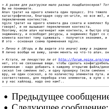
>
Вы не понимаете.

Апач тратит на одного клиента один процесс. Это тяжело 
катастрофически, благодаря copy-on-write, но все же), и
переключению контекстов.

nginx тратит на одного клиента два сокета и комплект бу
говоря), и не вызывает переключения контекста.

Поэтому, если апач нагенерит нам контента, и быстро отд
энджиниксу, и освободит ресурсы, а энджиникс будет со с
клиента контент тому сцеживать - получится экономия, и 
И это - основная схема применения nginx.

>
Я лично вообще не вижу, зачем менять на что-то апач. он
>
 Кстати, не лекарство ли от 
http://forum.nginx.org/rea
нет, это не связанные вещи. чтобы сделать конфигурябель
симлинкам - надо добавить к каждому открытию файла/дике
сискол (не симлинк ли), и одну проверку (если симлинк -
вру, не один ссискол, а по количеству элементов пути. и
соответственно, для перебора этих элементов, в купе с п
Предыдущее сообщени
Следующее сообщение