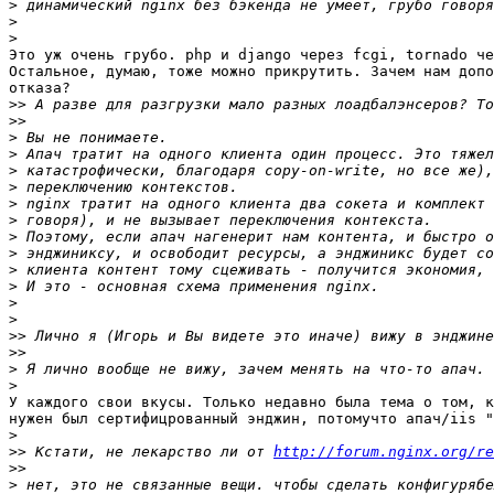
>
>
>
Это уж очень грубо. php и django через fcgi, tornado че
Остальное, думаю, тоже можно прикрутить. Зачем нам допо
отказа?

>>
>>
>
>
>
>
>
>
>
>
>
>
>
>
>>
>>
>
>
У каждого свои вкусы. Только недавно была тема о том, к
нужен был сертифицрованный энджин, потомучто апач/iis "
>
>>
 Кстати, не лекарство ли от 
http://forum.nginx.org/re
>>
>