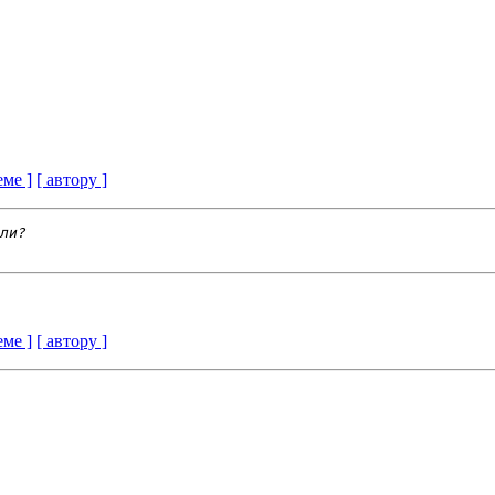
еме ]
[ автору ]
еме ]
[ автору ]