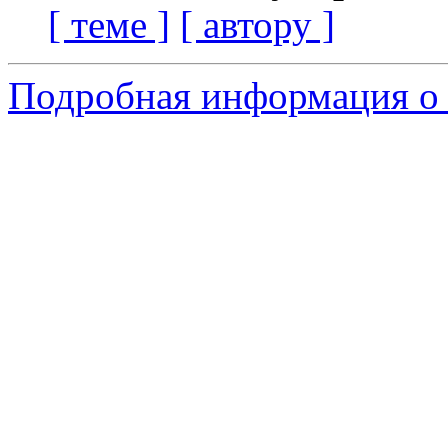
[ теме ]
[ автору ]
Подробная информация о 