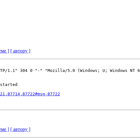
еме ]
[ автору ]
TP/1.1" 304 0 "-" "Mozilla/5.0 (Windows; U; Windows NT 6
started

21,87714,87722#msg-87722
еме ]
[ автору ]