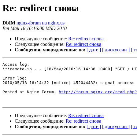
Re: redirect снова
DbIM
nginx-forum на nginx.us
Вт Май 18 16:16:06 MSD 2010
Предыдущее сообщение:
Re: redirect снова
Следующее сообщение:
Re: redirect снова
Сообщения, упорядоченные по:
[ дате ]
[ дискуссии ]
[ т
Access log:

***remote-ip - - [18/May/2010:16:14:36 +0400] "GET / HT
Error log:

2010/05/18 16:14:32 [notice] 4520#4432: signal process 
Posted at Nginx Forum: 
http://forum.nginx.org/read.php?
Предыдущее сообщение:
Re: redirect снова
Следующее сообщение:
Re: redirect снова
Сообщения, упорядоченные по:
[ дате ]
[ дискуссии ]
[ т